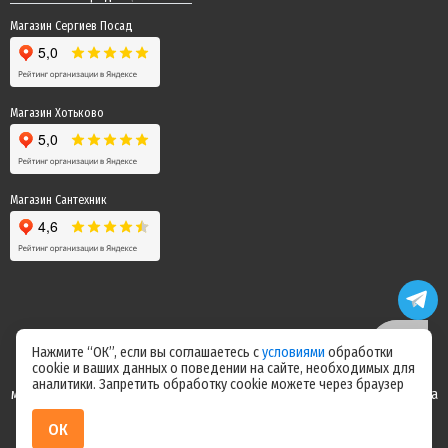
Магазин Сергиев Посад
Магазин Хотьково
Магазин Сантехник
Нажмите “ОК”, если вы соглашаетесь с
условиями
обработки
cookie и ваших данных о поведении на сайте, необходимых для
Цены на сайте не являются офертой! Актуальные цены уточняйте у
аналитики. Запретить обработку cookie можете через браузер
менеджера после оформления заказа! Спасибо за понимание! Команда
магазина "Электрик"
ОК
ИП Ерепилов Дмитрий Юрьевич / ИНН 504216004070