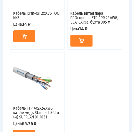
Кабель КГтп-ХЛ 2х0.75 ГОСТ
Кабель витая пара
ККЗ
PROconnect FTP 4PR 24AWG,
CCA, CAT5e, бухта 305 м
34 ₽
Цена
14 ₽
Цена
Кабель FTP 4х2х24AWG
кат.5е медь Standart 305м
(м) SUPRLAN 01-1031
65.76 ₽
Цена