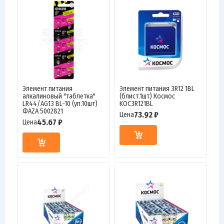
Элемент питания
Элемент питания 3R12 1BL
алкалиновый "таблетка"
(блист.1шт) Космос
LR44/AG13 BL-10 (уп.10шт)
KOC3R121BL
ФАZА 5002821
73.92 ₽
Цена
45.67 ₽
Цена