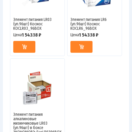
Элемент питания LR03
Элемент питания LR6
(уп.96шт) Космос
(уп.96шт) Космос
KOCLR03_96BOX
KOCLR6_96BOX
1 543.18 ₽
1 543.18 ₽
Цена
Цена
Элемент питания
алкалиновые
мизинчиковые LR03
(уп.96шт) в боксе