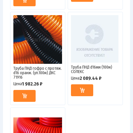
Труба ПНД d16мм (100м)
Труба ПНД гофро c протяж.
СОЛЕКС
d16 оранж. (уп.100м) ДКС
71916
2 089.44 ₽
Цена
1 982.26 ₽
Цена