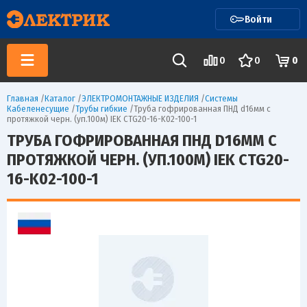
Войти
0
0
0
Главная
/
Каталог
/
ЭЛЕКТРОМОНТАЖНЫЕ ИЗДЕЛИЯ
/
Системы
Кабеленесущие
/
Трубы гибкие
/
Труба гофрированная ПНД d16мм с
протяжкой черн. (уп.100м) IEK CTG20-16-K02-100-1
ТРУБА ГОФРИРОВАННАЯ ПНД D16ММ С
ПРОТЯЖКОЙ ЧЕРН. (УП.100М) IEK CTG20-
16-K02-100-1