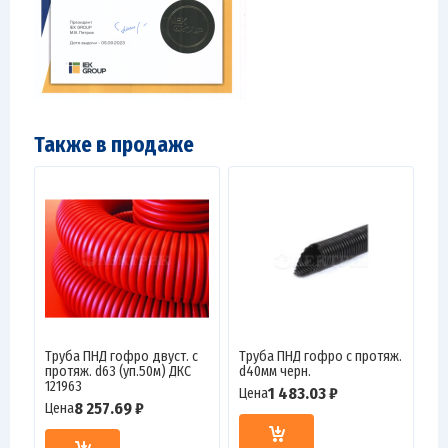
Также в продаже
Труба ПНД гофро двуст. с
Труба ПНД гофро с протяж.
протяж. d63 (уп.50м) ДКС
d40мм черн.
121963
1 483.03 ₽
Цена
8 257.69 ₽
Цена