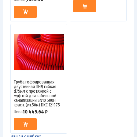
Труба гофрированная
двустенная ПНД гибкая
d75мм с протяжкой с
муфтой для кабельной
канализации SN10 500Н
красн. (уп.50м) DKC 121975
10 445.64 ₽
Цена
Нашли ошибку?