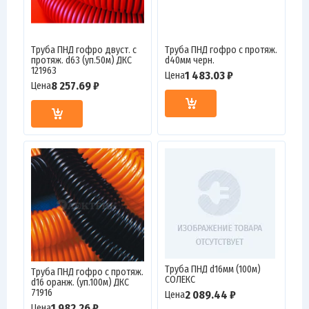
Труба ПНД гофро двуст. с
Труба ПНД гофро с протяж.
протяж. d63 (уп.50м) ДКС
d40мм черн.
121963
1 483.03 ₽
Цена
8 257.69 ₽
Цена
Труба ПНД d16мм (100м)
Труба ПНД гофро c протяж.
СОЛЕКС
d16 оранж. (уп.100м) ДКС
71916
2 089.44 ₽
Цена
1 982.26 ₽
Цена