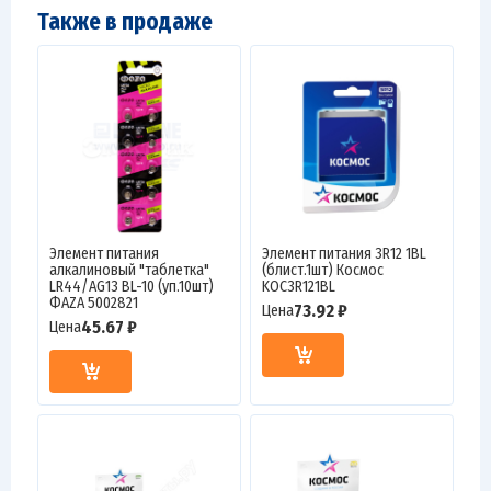
Также в продаже
Элемент питания
Элемент питания 3R12 1BL
алкалиновый "таблетка"
(блист.1шт) Космос
LR44/AG13 BL-10 (уп.10шт)
KOC3R121BL
ФАZА 5002821
73.92 ₽
Цена
45.67 ₽
Цена