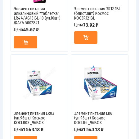
Элемент питания
Элемент питания 3R12 1BL
алкалиновый "таблетка"
(блист.1шт) Космос
LR44/AG13 BL-10 (уп.10шт)
KOC3R121BL
ФАZА 5002821
73.92 ₽
Цена
45.67 ₽
Цена
Элемент питания LR03
Элемент питания LR6
(уп.96шт) Космос
(уп.96шт) Космос
KOCLR03_96BOX
KOCLR6_96BOX
1 543.18 ₽
1 543.18 ₽
Цена
Цена