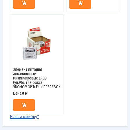
Элемент питания
алкалиновые
мизинчиковые LR03
(уп.96шт) в боксе
ЭКОНОМОВЪ EcoLR0396BOX
9 ₽
Цена
Нашли ошибку?