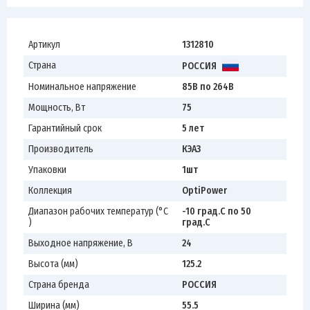
Артикул
1312810
Страна
РОССИЯ
Номинальное напряжение
85В по 264В
Мощность, Вт
75
Гарантийный срок
5 лет
Производитель
КЭАЗ
Упаковки
1шт
Коллекция
OptiPower
Диапазон рабочих температур (°С
-10 град.C по 50
)
град.C
Выходное напряжение, В
24
Высота (мм)
125.2
Страна бренда
РОССИЯ
Ширина (мм)
55.5