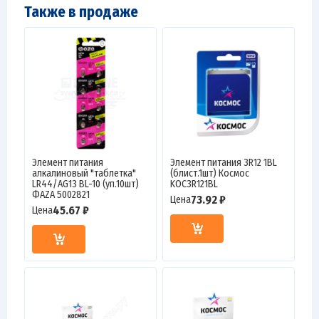
Также в продаже
Элемент питания
Элемент питания 3R12 1BL
алкалиновый "таблетка"
(блист.1шт) Космос
LR44/AG13 BL-10 (уп.10шт)
KOC3R121BL
ФАZА 5002821
73.92 ₽
Цена
45.67 ₽
Цена