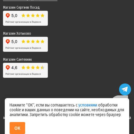
Магазин Сергиев Посад
Магазин Хотьково
Магазин Сантехник
Нажмите “ОК”, если вы соглашаетесь с
условиями
обработки
cookie и ваших данных о поведении на сайте, необходимых для
Цены на сайте не являются офертой! Актуальные цены уточняйте у
аналитики. Запретить обработку cookie можете через браузер
менеджера после оформления заказа! Спасибо за понимание! Команда
магазина "Электрик"
ОК
ИП Ерепилов Дмитрий Юрьевич / ИНН 504216004070