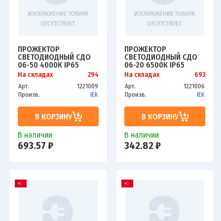
ПРОЖЕКТОР
ПРОЖЕКТОР
СВЕТОДИОДНЫЙ СДО
СВЕТОДИОДНЫЙ СДО
06-50 4000К IP65
06-20 6500К IP65
ЧЕРН. ИЭК LPDO601-50-
ЧЕРН. ИЭК LPDO601-20-
На складах
294
На складах
693
40-K02
65-K02
Арт.
1221009
Арт.
1221006
Произв.
IEK
Произв.
IEK
В КОРЗИНУ
В КОРЗИНУ
В наличии
В наличии
693.57 ₽
342.82 ₽