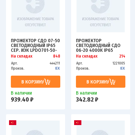
ПРОЖЕКТОР СДО 07-50
ПРОЖЕКТОР
СВЕТОДИОДНЫЙ IP65
СВЕТОДИОДНЫЙ СДО
СЕР. ИЭК LPDO701-50-
06-20 4000К IP65
K03
ЧЕРН. ИЭК LPDO601-20-
На складах
848
На складах
214
40-K02
Арт.
444211
Арт.
1221005
Произв.
IEK
Произв.
IEK
В КОРЗИНУ
В КОРЗИНУ
В наличии
В наличии
939.40 ₽
342.82 ₽