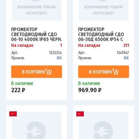
ПРОЖЕКТОР
ПРОЖЕКТОР
СВЕТОДИОДНЫЙ СДО
СВЕТОДИОДНЫЙ СДО
06-10 4000К IP65 ЧЕРН.
06-30Д 6500К IP54 С
ИЭК LPDO601-10-40-
ДД ЧЕРН. ИЭК
На складах
1
На складах
311
K02
LPDO602-30-65-K02
Арт.
1222324
Арт.
1241947
Произв.
IEK
Произв.
IEK
В КОРЗИНУ
В КОРЗИНУ
В наличии
В наличии
222 ₽
969.90 ₽