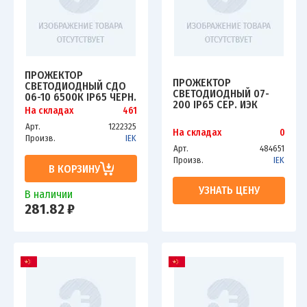
ПРОЖЕКТОР
ПРОЖЕКТОР
СВЕТОДИОДНЫЙ СДО
СВЕТОДИОДНЫЙ 07-
06-10 6500К IP65 ЧЕРН.
200 IP65 СЕР. ИЭК
ИЭК LPDO601-10-65-
На складах
461
LPDO701-200-K03
K02
Арт.
1222325
На складах
0
Произв.
IEK
Арт.
484651
Произв.
IEK
В КОРЗИНУ
УЗНАТЬ ЦЕНУ
В наличии
281.82 ₽