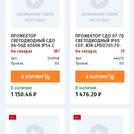
ПРОЖЕКТОР
ПРОЖЕКТОР СДО 07-70
СВЕТОДИОДНЫЙ СДО
СВЕТОДИОДНЫЙ IP65
06-50Д 6500К IP54 С
СЕР. ИЭК LPDO701-70-
ДД ЧЕРН. ИЭК
K03
На складах
387
На складах
51
LPDO602-50-65-K02
Арт.
1241948
Арт.
444212
Произв.
IEK
Произв.
IEK
В КОРЗИНУ
В КОРЗИНУ
В наличии
В наличии
1 150.46 ₽
1 476.20 ₽