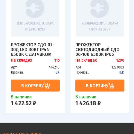
ПРОЖЕКТОР СДО 07-
ПРОЖЕКТОР
30Д LED 30ВТ IP44
СВЕТОДИОДНЫЙ СДО
6500К С ДАТЧИКОМ
06-100 6500К IP65
ДВИЖ. СЕР. ИЭК
ЧЕРН. ИЭК LPDO601-
На складах
115
На складах
1296
LPDO702-30-K03
100-65-K02
Арт.
444216
Арт.
1221003
Произв.
IEK
Произв.
IEK
В КОРЗИНУ
В КОРЗИНУ
В наличии
В наличии
1 422.52 ₽
1 426.18 ₽