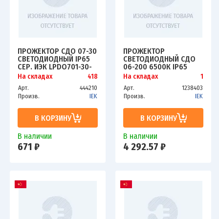
ПРОЖЕКТОР СДО 07-30
ПРОЖЕКТОР
СВЕТОДИОДНЫЙ IP65
СВЕТОДИОДНЫЙ СДО
СЕР. ИЭК LPDO701-30-
06-200 6500К IP65
K03
ЧЕРН. ИЭК LPDO601-
На складах
418
На складах
1
200-65-K02
Арт.
444210
Арт.
1238403
Произв.
IEK
Произв.
IEK
В КОРЗИНУ
В КОРЗИНУ
В наличии
В наличии
671 ₽
4 292.57 ₽