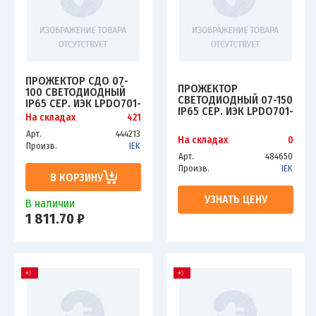
ПРОЖЕКТОР СДО 07-
ПРОЖЕКТОР
100 СВЕТОДИОДНЫЙ
СВЕТОДИОДНЫЙ 07-150
IP65 СЕР. ИЭК LPDO701-
IP65 СЕР. ИЭК LPDO701-
100-K03
На складах
421
150-K03
Арт.
444213
На складах
0
Произв.
IEK
Арт.
484650
Произв.
IEK
В КОРЗИНУ
УЗНАТЬ ЦЕНУ
В наличии
1 811.70 ₽