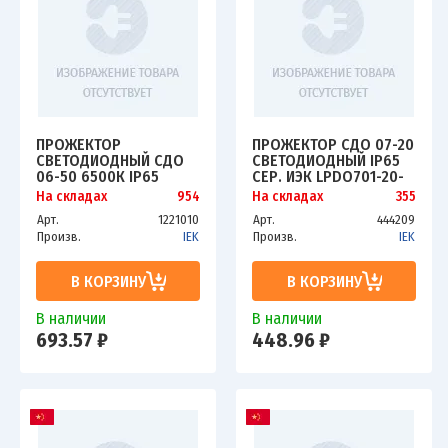
ПРОЖЕКТОР
ПРОЖЕКТОР СДО 07-20
СВЕТОДИОДНЫЙ СДО
СВЕТОДИОДНЫЙ IP65
06-50 6500К IP65
СЕР. ИЭК LPDO701-20-
ЧЕРН. ИЭК LPDO601-50-
K03
На складах
954
На складах
355
65-K02
Арт.
1221010
Арт.
444209
Произв.
IEK
Произв.
IEK
В КОРЗИНУ
В КОРЗИНУ
В наличии
В наличии
693.57 ₽
448.96 ₽