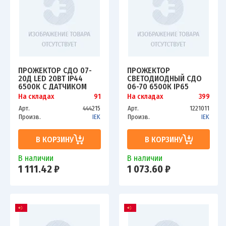
ПРОЖЕКТОР СДО 07-
ПРОЖЕКТОР
20Д LED 20ВТ IP44
СВЕТОДИОДНЫЙ СДО
6500К С ДАТЧИКОМ
06-70 6500К IP65
ДВИЖ. СЕР. ИЭК
ЧЕРН. ИЭК LPDO601-70-
На складах
91
На складах
399
LPDO702-20-K03
65-K02
Арт.
444215
Арт.
1221011
Произв.
IEK
Произв.
IEK
В КОРЗИНУ
В КОРЗИНУ
В наличии
В наличии
1 111.42 ₽
1 073.60 ₽