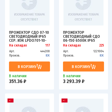
ПРОЖЕКТОР СДО 07-10
ПРОЖЕКТОР
СВЕТОДИОДНЫЙ IP65
СВЕТОДИОДНЫЙ СДО
СЕР. ИЭК LPDO701-10-
06-150 6500К IP65
K03
ЧЕРН. ИЭК LPDO601-
На складах
117
На складах
225
150-65-K02
Арт.
444208
Арт.
1221004
Произв.
IEK
Произв.
IEK
В КОРЗИНУ
В КОРЗИНУ
В наличии
В наличии
351.36 ₽
3 293.39 ₽