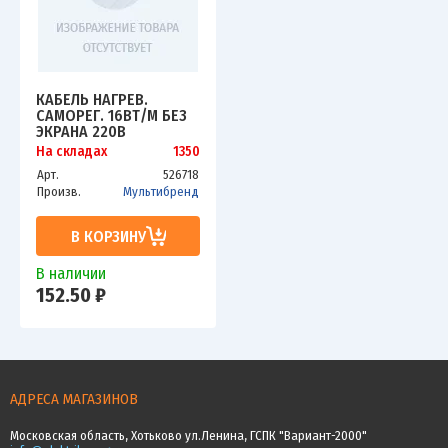
КАБЕЛЬ НАГРЕВ.
САМОРЕГ. 16ВТ/М БЕЗ
ЭКРАНА 220В
СЕРТИФИКАТ EXTHERM
На складах
1350
МSLL
Арт.
526718
Произв.
Мультибренд
В КОРЗИНУ
В наличии
152.50 ₽
АДРЕСА МАГАЗИНОВ
Московская область, Хотьково ул.Ленина, ГСПК "Вариант-2000"