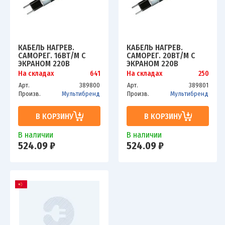
КАБЕЛЬ НАГРЕВ.
КАБЕЛЬ НАГРЕВ.
САМОРЕГ. 16ВТ/М С
САМОРЕГ. 20ВТ/М С
ЭКРАНОМ 220В
ЭКРАНОМ 220В
СЕРТИФИКАТ EX
СЕРТИФИКАТ EX
На складах
641
На складах
250
EXTHERM SLL16
EXTHERM SLL20-2CR
Арт.
389800
Арт.
389801
Произв.
Мультибренд
Произв.
Мультибренд
В КОРЗИНУ
В КОРЗИНУ
В наличии
В наличии
524.09 ₽
524.09 ₽