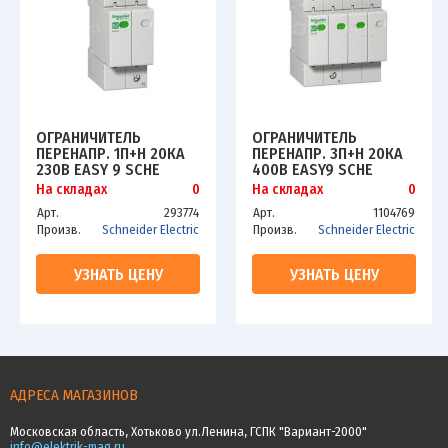
ОГРАНИЧИТЕЛЬ
ОГРАНИЧИТЕЛЬ
ПЕРЕНАПР. 1П+Н 20КА
ПЕРЕНАПР. 3П+Н 20КА
230В EASY 9 SCHE
400В EASY9 SCHE
EZ9L33620
EZ9L33720
На складах
0
На складах
0
Арт.
293774
Арт.
1104769
Произв.
Schneider Electric
Произв.
Schneider Electric
УЗНАТЬ ЦЕНУ
УЗНАТЬ ЦЕНУ
АДРЕСА МАГАЗИНОВ
Московская область, Хотьково ул.Ленина, ГСПК "Вариант-2000"
info@elektrik-mag.ru