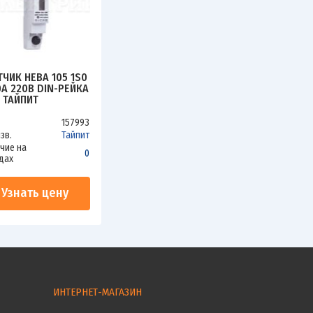
ТЧИК НЕВА 105 1S0
0А 220В DIN-РЕЙКА
 ТАЙПИТ
157993
зв.
Тайпит
чие на
0
дах
Узнать цену
ИНТЕРНЕТ-МАГАЗИН