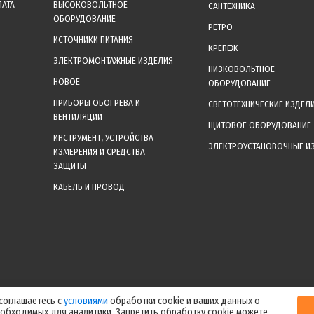
ЛАТА
ВЫСОКОВОЛЬТНОЕ
САНТЕХНИКА
ОБОРУДОВАНИЕ
РЕТРО
ИСТОЧНИКИ ПИТАНИЯ
КРЕПЕЖ
ЭЛЕКТРОМОНТАЖНЫЕ ИЗДЕЛИЯ
НИЗКОВОЛЬТНОЕ
НОВОЕ
ОБОРУДОВАНИЕ
ПРИБОРЫ ОБОГРЕВА И
СВЕТОТЕХНИЧЕСКИЕ ИЗДЕЛ
ВЕНТИЛЯЦИИ
ЩИТОВОЕ ОБОРУДОВАНИЕ
ИНСТРУМЕНТ, УСТРОЙСТВА
ЭЛЕКТРОУСТАНОВОЧНЫЕ И
ИЗМЕРЕНИЯ И СРЕДСТВА
ЗАЩИТЫ
КАБЕЛЬ И ПРОВОД
уальные цены уточняйте у менеджера после оформления заказа! Спасибо за
 соглашаетесь с
условиями
обработки cookie и ваших данных о
еобходимых для аналитики. Запретить обработку cookie можете