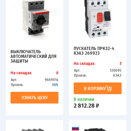
ПУСКАТЕЛЬ ПРК32-4
ВЫКЛЮЧАТЕЛЬ
КЭАЗ 269923
АВТОМАТИЧЕСКИЙ ДЛЯ
ЗАЩИТЫ
На складах
5
ЭЛЕКТРОДВИГАТЕЛЕЙ
6.3-10А MS116
Арт.
530695
На складах
0
УПРАВЛЕНИЕ РУЧКОЙ
Произв.
КЭАЗ
ABB
Арт.
9669014
Произв.
ABB
В КОРЗИНУ
УЗНАТЬ ЦЕНУ
В наличии
2 812.28 ₽