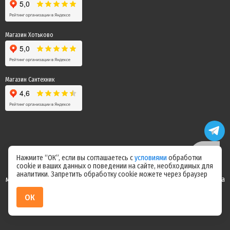
Магазин Хотьково
Магазин Сантехник
Нажмите “ОК”, если вы соглашаетесь с
условиями
обработки
cookie и ваших данных о поведении на сайте, необходимых для
Цены на сайте не являются офертой! Актуальные цены уточняйте у
аналитики. Запретить обработку cookie можете через браузер
менеджера после оформления заказа! Спасибо за понимание! Команда
магазина "Электрик"
ОК
ИП Ерепилов Дмитрий Юрьевич / ИНН 504216004070