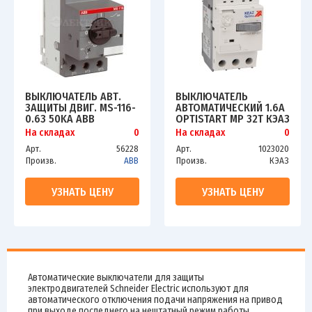
ВЫКЛЮЧАТЕЛЬ АВТ.
ВЫКЛЮЧАТЕЛЬ
ЗАЩИТЫ ДВИГ. MS-116-
АВТОМАТИЧЕСКИЙ 1.6А
0.63 50KA ABB
OPTISTART MP 32T КЭАЗ
1SAM250000R1004
115735
На складах
0
На складах
0
Арт.
56228
Арт.
1023020
Произв.
ABB
Произв.
КЭАЗ
УЗНАТЬ ЦЕНУ
УЗНАТЬ ЦЕНУ
Автоматические выключатели для защиты
электродвигателей Schneider Electric используют для
автоматического отключения подачи напряжения на привод
при выходе последнего на нештатный режим работы.