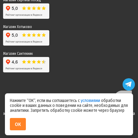
Магазин Сергиев Посад
Магазин Хотьково
Магазин Сантехник
Нажмите “ОК”, если вы соглашаетесь с
условиями
обработки
cookie и ваших данных о поведении на сайте, необходимых для
Цены на сайте не являются офертой! Актуальные цены уточняйте у
аналитики. Запретить обработку cookie можете через браузер
менеджера после оформления заказа! Спасибо за понимание! Команда
магазина "Электрик"
ОК
ИП Ерепилов Дмитрий Юрьевич / ИНН 504216004070