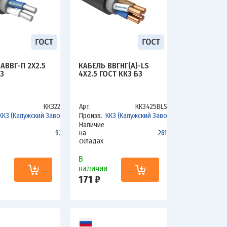
АВВГ-П 2Х2.5
КАБЕЛЬ ВВГНГ(А)-LS
З
4Х2.5 ГОСТ ККЗ БЗ
ККЗ225А
Арт.
ККЗ425ВLSбз
ККЗ (Калужский Завод)
Произв.
ККЗ (Калужский Завод)
Наличие
93.6
на
2612.2
складах
В
и
наличии
171 ₽