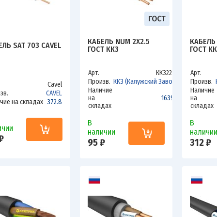
КАБЕЛЬ NUM 2Х2.5
КАБЕЛЬ 
ЕЛЬ SAT 703 CAVEL
ГОСТ ККЗ
ГОСТ КК
Арт.
ККЗ225Н
Арт.
Произв.
ККЗ (Калужский Завод)
Произв.
Cavel
Наличие
Наличие
зв.
CAVEL
на
1639.8
на
чие на складах
372.8
складах
складах
В
В
ичии
наличии
наличи
₽
95 ₽
312 ₽