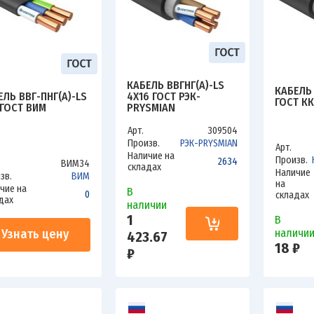
КАБЕЛЬ ВВГНГ(А)-LS
КАБЕЛЬ 
ЕЛЬ ВВГ-ПНГ(А)-LS
4Х16 ГОСТ РЭК-
ГОСТ КК
 ГОСТ ВИМ
PRYSMIAN
Арт.
309504
Произв.
РЭК-PRYSMIAN
Арт.
Наличие на
Произв.
2634
ВИМ34
складах
Наличие
зв.
ВИМ
на
чие на
В
0
складах
дах
наличии
1
В
Узнать цену
наличи
423.67
18 ₽
₽