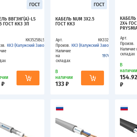
КАБЕЛЬ 
ЕЛЬ ВВГЗНГ(А)-LS
КАБЕЛЬ NUM 3Х2.5
2Х4 ГОС
5 ГОСТ ККЗ ЗП
ГОСТ ККЗ
PRYSMI
Арт.
ККЗ525ВLSзп
Арт.
ККЗ325Н
Произв.
зв.
ККЗ (Калужский Завод)
Произв.
ККЗ (Калужский Завод)
Наличие 
чие
Наличие
складах
0
на
1970.6
дах
складах
В
наличи
В
154.9
ичии
наличии
 ₽
133 ₽
₽