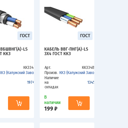
 ВБШВНГ(А)-LS
КАБЕЛЬ ВВГ-ПНГ(А)-LS
Т ККЗ
3Х4 ГОСТ ККЗ
ККЗ34ВБ
Арт.
ККЗ34ВLS
ККЗ (Калужский Завод)
Произв.
ККЗ (Калужский Завод)
Наличие
1974.4
на
1345.4
складах
В
и
наличии
199 ₽