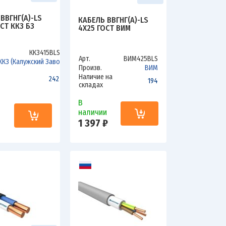
ВВГНГ(А)-LS
КАБЕЛЬ ВВГНГ(А)-LS
ОСТ ККЗ БЗ
4Х25 ГОСТ ВИМ
ККЗ415ВLSбз
Арт.
ВИМ425ВLS
ККЗ (Калужский Завод)
Произв.
ВИМ
Наличие на
2427.2
194
складах
В
наличии
и
1 397 ₽