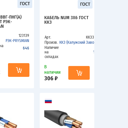
ВВГ-ПНГ(А)
КАБЕЛЬ NUM 3X6 ГОСТ
Т РЭК-
ККЗ
AN
123139
Арт.
ККЗ36Н
РЭК-PRYSMIAN
Произв.
ККЗ (Калужский Завод)
на
Наличие
646
на
132
складах
и
В
2
наличии
306 ₽