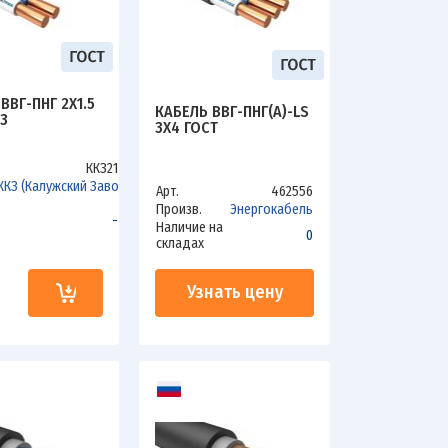
ВВГ-ПНГ 2Х1.5
КАБЕЛЬ ВВГ-ПНГ(А)-LS
З
3Х4 ГОСТ
ККЗ215В
ККЗ (Калужский Завод)
Арт.
462556
Произв.
Энергокабель
-46
Наличие на
0
складах
Узнать цену
и