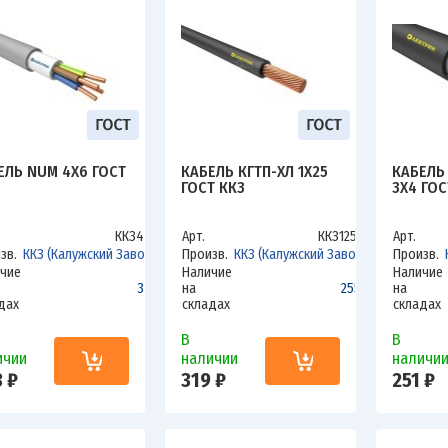
ЕЛЬ NUM 4Х6 ГОСТ
КАБЕЛЬ КГТП-ХЛ 1Х25
КАБЕЛЬ
ГОСТ ККЗ
3Х4 ГОС
ККЗ46Н
Арт.
ККЗ125КГ
Арт.
зв.
ККЗ (Калужский Завод)
Произв.
ККЗ (Калужский Завод)
Произв.
чие
Наличие
Наличие
347
на
255.2
на
дах
складах
складах
В
В
ичии
наличии
наличи
 ₽
319 ₽
251 ₽