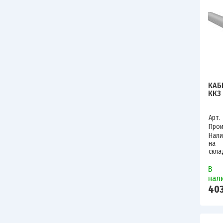
КАБ
ККЗ
Арт.
Прои
Нали
на
скла
В
нал
403