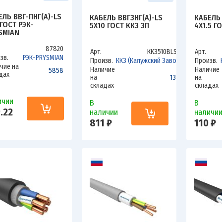
ЕЛЬ ВВГ-ПНГ(А)-LS
КАБЕЛЬ ВВГЗНГ(А)-LS
КАБЕЛЬ 
 ГОСТ РЭК-
5Х10 ГОСТ ККЗ ЗП
4Х1.5 Г
SMIAN
87820
Арт.
ККЗ510ВLSзп
Арт.
зв.
РЭК-PRYSMIAN
Произв.
ККЗ (Калужский Завод)
Произв.
чие на
Наличие
Наличие
5858
дах
на
1398
на
складах
складах
ичии
В
В
.22
наличии
наличи
811 ₽
110 ₽