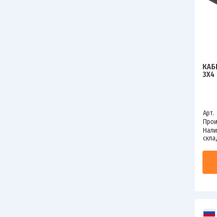
КАБ
3Х4
Арт.
Прои
Нали
скла