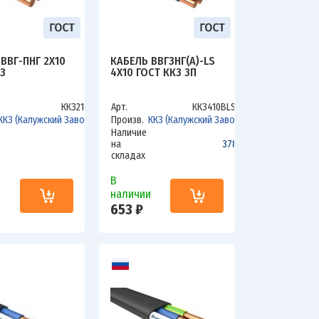
ВВГ-ПНГ 2Х10
КАБЕЛЬ ВВГЗНГ(А)-LS
З
4Х10 ГОСТ ККЗ ЗП
ККЗ210В
Арт.
ККЗ410ВLSзп
ККЗ (Калужский Завод)
Произв.
ККЗ (Калужский Завод)
Наличие
0
на
378.6
складах
В
и
наличии
653 ₽