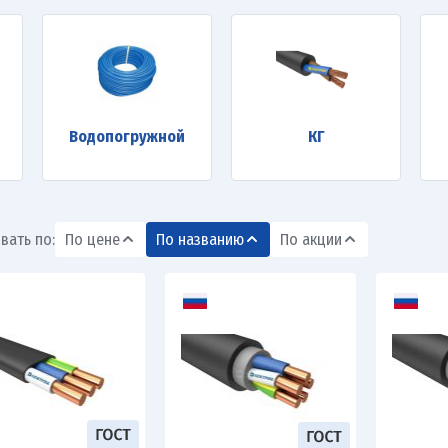
Водопогружной
КГ
вать по:
По цене
По названию
По акции