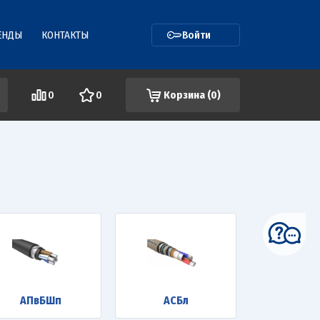
ЕНДЫ
КОНТАКТЫ
Войти
0
0
Корзина (
0
)
АПвБШп
АСБл