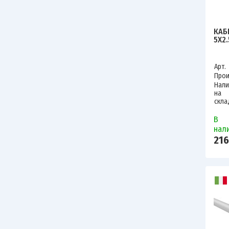
КАБ
5Х2.
Арт.
Прои
Нали
на
скла
В
нал
216