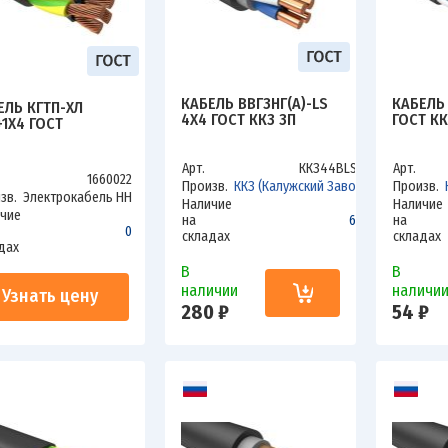
КАБЕЛЬ ВВГЗНГ(А)-LS
КАБЕЛЬ 
ЕЛЬ КГТП-ХЛ
4Х4 ГОСТ ККЗ ЗП
ГОСТ КК
+1Х4 ГОСТ
Арт.
ККЗ44ВLSзп
Арт.
1660022
Произв.
ККЗ (Калужский Завод)
Произв.
зв.
Электрокабель НН
Наличие
Наличие
чие
на
600
на
0
складах
складах
дах
В
В
наличии
наличи
Узнать цену
280 ₽
54 ₽