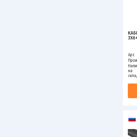
КАБ
3Х6
Арт.
Прои
Нали
на
скла