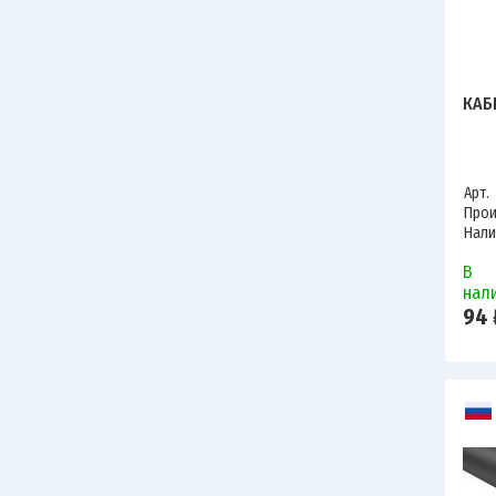
КАБ
Арт.
Прои
Нали
В
нал
94 