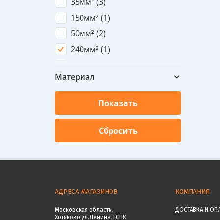
35мм² (
3
)
150мм² (
1
)
50мм² (
2
)
240мм² (
1
)
120мм² (
1
)
Материал
70мм² (
2
)
185мм² (
1
)
95мм² (
1
)
АДРЕСА МАГАЗИНОВ
КОМПАНИЯ
Московская область,
ДОСТАВКА И ОП
Хотьково ул.Ленина, ГСПК