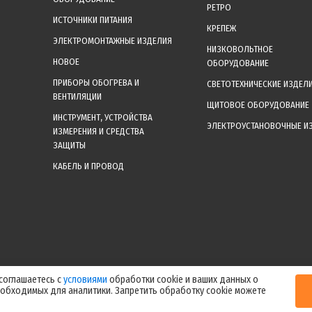
РЕТРО
ИСТОЧНИКИ ПИТАНИЯ
КРЕПЕЖ
ЭЛЕКТРОМОНТАЖНЫЕ ИЗДЕЛИЯ
НИЗКОВОЛЬТНОЕ
НОВОЕ
ОБОРУДОВАНИЕ
ПРИБОРЫ ОБОГРЕВА И
СВЕТОТЕХНИЧЕСКИЕ ИЗДЕЛ
ВЕНТИЛЯЦИИ
ЩИТОВОЕ ОБОРУДОВАНИЕ
ИНСТРУМЕНТ, УСТРОЙСТВА
ЭЛЕКТРОУСТАНОВОЧНЫЕ И
ИЗМЕРЕНИЯ И СРЕДСТВА
ЗАЩИТЫ
КАБЕЛЬ И ПРОВОД
уальные цены уточняйте у менеджера после оформления заказа! Спасибо за
 соглашаетесь с
условиями
обработки cookie и ваших данных о
еобходимых для аналитики. Запретить обработку cookie можете
ИП Ерепилов Дмитрий Юрьевич / ИНН 504216004070