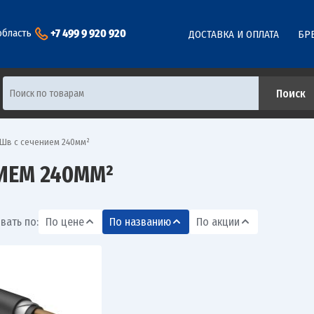
+7 499 9 920 920
область
ДОСТАВКА И ОПЛАТА
БР
Шв с сечением 240мм²
ИЕМ 240ММ²
вать по:
По цене
По названию
По акции