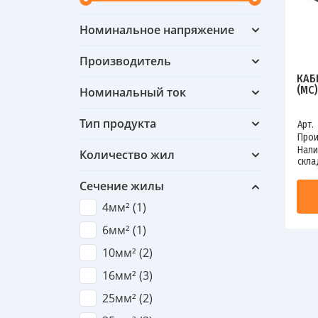
Номинальное напряжение
Производитель
КАБ
(МС
Номинальный ток
Тип продукта
Арт.
Прои
Нали
Количество жил
скла
Сечение жилы
4мм² (
1
)
6мм² (
1
)
10мм² (
2
)
16мм² (
3
)
25мм² (
2
)