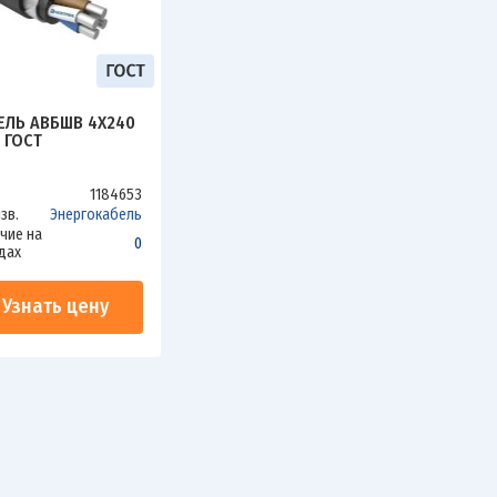
ЕЛЬ АВБШВ 4Х240
) ГОСТ
1184653
зв.
Энергокабель
чие на
0
дах
Узнать цену