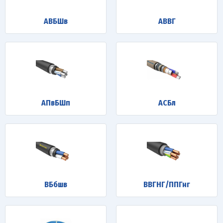
АВБШв
АВВГ
АПвБШп
АСБл
ВБбшв
ВВГНГ/ППГнг