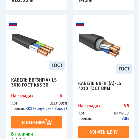
962.22 ₽
143 ₽
КАБЕЛЬ ВВГЗНГ(А)-LS
КАБЕЛЬ ВВГНГ(А)-LS
3Х10 ГОСТ ККЗ ЗП
4Х10 ГОСТ ВИМ
На складах
0
Арт.
ККЗ310Взп
На складах
8.5
Произв.
ККЗ (Калужский Завод)
Арт.
ВИМ410В
Произв.
ВИМ
В КОРЗИНУ
УЗНАТЬ ЦЕНУ
В наличии