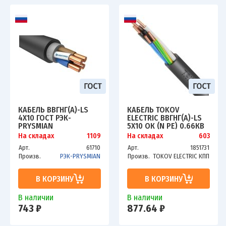
КАБЕЛЬ ВВГНГ(А)-LS
КАБЕЛЬ TOKOV
4Х10 ГОСТ РЭК-
ELECTRIC ВВГНГ(А)-LS
PRYSMIAN
5Х10 ОК (N PE) 0.66КВ
(М) УТ000028411
На складах
1109
На складах
603
Арт.
61710
Арт.
1851731
Произв.
РЭК-PRYSMIAN
Произв.
TOKOV ELECTRIC КПП
В КОРЗИНУ
В КОРЗИНУ
В наличии
В наличии
743 ₽
877.64 ₽