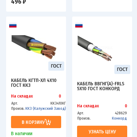
496 ₽
КАБЕЛЬ КГТП-ХЛ 4Х10
КАБЕЛЬ ВВГНГ(А)-FRLS
ГОСТ ККЗ
5Х10 ГОСТ КОНКОРД
На складах
0
Арт.
ККЗ410КГ
На складах
0
Произв.
ККЗ (Калужский Завод)
Арт.
428629
Произв.
Конкорд
В КОРЗИНУ
УЗНАТЬ ЦЕНУ
В наличии