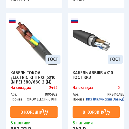
КАБЕЛЬ TOKOV
КАБЕЛЬ АВБШВ 4Х10
ELECTRIC КГТП-ХЛ 5Х10
ГОСТ ККЗ
(N PE) 380/660-2 (М)
00-00027198
На складах
2445
На складах
0
Арт.
1895922
Арт.
ККЗ410АВБ
Произв.
TOKOV ELECTRIC КПП
Произв.
ККЗ (Калужский Завод)
В КОРЗИНУ
В КОРЗИНУ
В наличии
В наличии