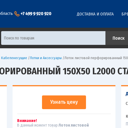
+7 499 9 920 920
область
ДОСТАВКА И ОПЛАТА
БР
ы Кабеленесущие
/
Лотки и Аксессуары
/
Лоток листовой перфорированный 150х
РИРОВАННЫЙ 150Х50 L2000 СТА
Узнать цену
С
К
Внимание!
П
В данный момент товар
Лоток листовой