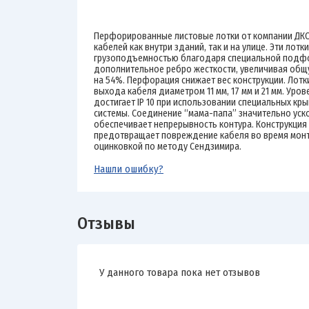
Перфорированные листовые лотки от компании ДКС
кабелей как внутри зданий, так и на улице. Эти ло
грузоподъемностью благодаря специальной подфо
дополнительное ребро жесткости, увеличивая общ
на 54%. Перфорация снижает вес конструкции. Лот
выхода кабеля диаметром 11 мм, 17 мм и 21 мм. Уров
достигает IP 10 при использовании специальных кр
системы. Соединение “мама-папа” значительно уско
обеспечивает непрерывность контура. Конструкция
предотвращает повреждение кабеля во время монта
оцинковкой по методу Сендзимира.
Нашли ошибку?
Отзывы
У данного товара пока нет отзывов