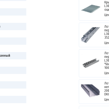
Кр
L30
оц
Це
h
Ло
пе
L3
35
Це
Ло
ванный
пе
L3
"Б
10
Це
Ло
не
20
DK
Це