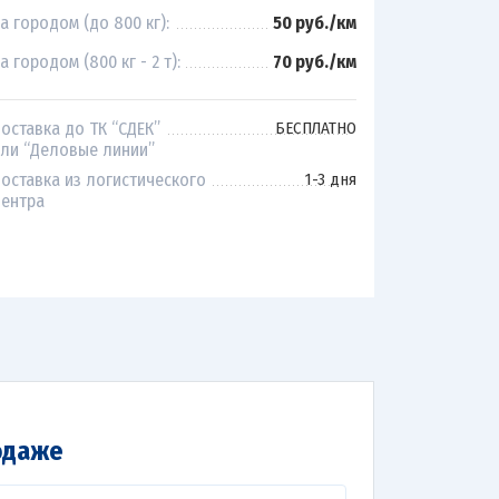
а городом (до 800 кг):
50 руб./км
а городом (800 кг - 2 т):
70 руб./км
оставка до ТК “СДЕК”
БЕСПЛАТНО
ли “Деловые линии”
оставка из логистического
1-3 дня
ентра
одаже