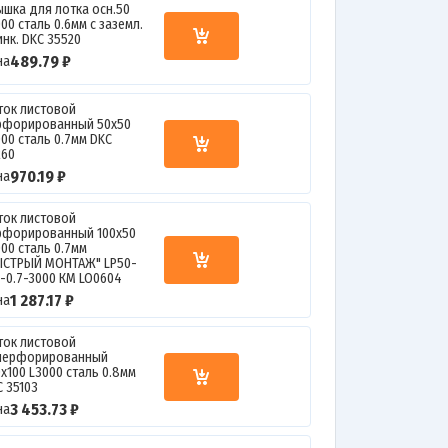
ышка для лотка осн.50
00 сталь 0.6мм с заземл.
инк. DKC 35520
489.79 ₽
на
ток листовой
рфорированный 50х50
000 сталь 0.7мм DKC
260
970.19 ₽
на
ток листовой
рфорированный 100х50
000 сталь 0.7мм
ЫСТРЫЙ МОНТАЖ" LP50-
0-0.7-3000 КМ LO0604
1 287.17 ₽
на
ток листовой
перфорированный
0х100 L3000 сталь 0.8мм
C 35103
3 453.73 ₽
на