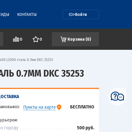
ЕНДЫ
КОНТАКТЫ
Войти
0
0
Корзина (
0
)
50 L2000 сталь 0.7мм DKC 35253
ЛЬ 0.7ММ DKC 35253
ДОСТАВКА
амовывоз:
БЕСПЛАТНО
Пункты на карте
урьером:
о городу
500 руб.