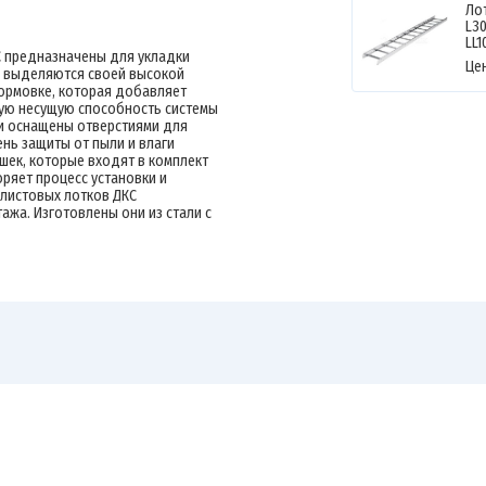
Ло
L30
LL1
 предназначены для укладки
Це
тки выделяются своей высокой
рмовке, которая добавляет
ую несущую способность системы
ки оснащены отверстиями для
ень защиты от пыли и влаги
ышек, которые входят в комплект
ряет процесс установки и
 листовых лотков ДКС
жа. Изготовлены они из стали с