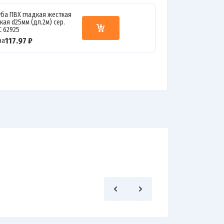
уба ПВХ гладкая жесткая
кая d25мм (дл.2м) сер.
C 62925
117.97 ₽
на