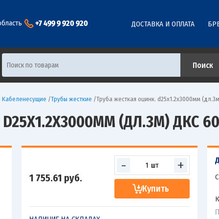
+7 499 9 920 920
область
ДОСТАВКА И ОПЛАТА
БР
ы Кабеленесущие
/
Трубы жесткие
/
Труба жесткая оцинк. d25х1.2х3000мм (дл.3м
D25Х1.2Х3000ММ (ДЛ.3М) ДКС 60
-
+
1 755.61
руб.
С
Купить
К
П