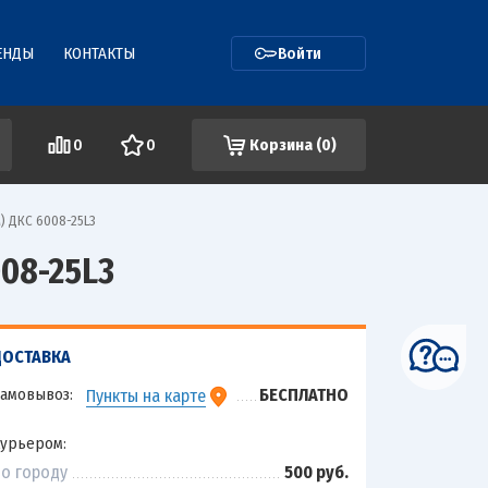
ЕНДЫ
КОНТАКТЫ
Войти
0
0
Корзина (
0
)
) ДКС 6008-25L3
08-25L3
ДОСТАВКА
амовывоз:
БЕСПЛАТНО
Пункты на карте
урьером:
о городу
500 руб.