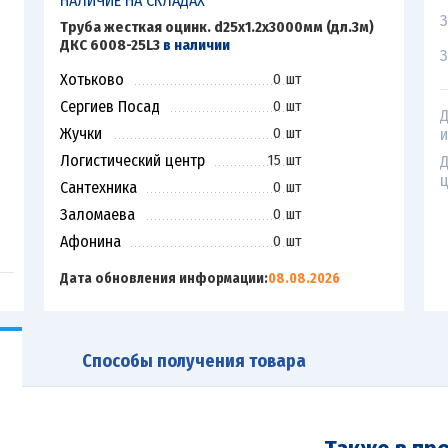
НАЛИЧИЕ НА СКЛАДАХ
З
Труба жесткая оцинк. d25х1.2х3000мм (дл.3м)
ДКС 6008-25L3
в наличии
З
Хотьково
0 шт
Сергиев Посад
0 шт
Д
Жучки
0 шт
и
Логистический центр
15 шт
Д
ц
Сантехника
0 шт
Заломаева
0 шт
Афонина
0 шт
Дата обновления информации:
08.08.2026
Способы получения товара