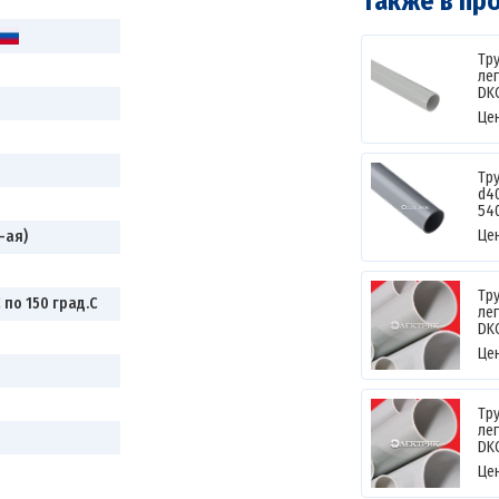
Также в пр
Тр
лег
DK
Це
Тр
d40
54
Це
-ая)
Тр
 по 150 град.C
лег
DK
Це
Тр
лег
DK
Це