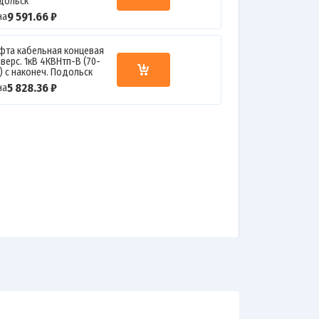
дольск
9 591.66 ₽
на
фта кабельная концевая
верс. 1кВ 4КВНтп-В (70-
0) с наконеч. Подольск
5 828.36 ₽
на