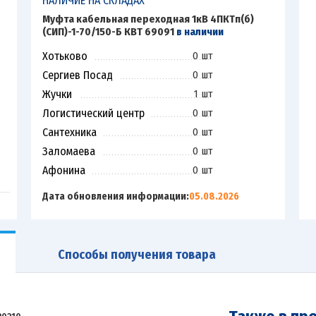
НАЛИЧИЕ НА СКЛАДАХ
Муфта кабельная переходная 1кВ 4ПКТп(б)
(СИП)-1-70/150-Б КВТ 69091
в наличии
Хотьково
0 шт
Сергиев Посад
0 шт
Жучки
1 шт
Логистический центр
0 шт
Сантехника
0 шт
Заломаева
0 шт
Афонина
0 шт
Дата обновления информации:
05.08.2026
Способы получения товара