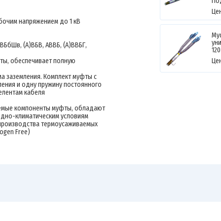
По
Це
бочим напряжением до 1 кВ
Му
уни
ВБбШв, (А)ВБВ, АВВБ, (А)ВВБГ,
12
фты, обеспечивает полную
Це
ма заземления. Комплект муфты с
ления и одну пружину постоянного
елентам кабеля
аемые компоненты муфты, обладают
одно-климатическим условиям
 производства термоусаживаемых
ogen Free)