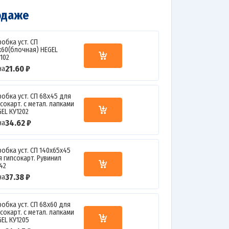
одаже
робка уст. СП
х60(блочная) HEGEL
102
21.60 ₽
на
робка уст. СП 68х45 для
сокарт. с метал. лапками
GEL КУ1202
34.62 ₽
на
робка уст. СП 140х65х45
я гипсокарт. Рувинил
142
37.38 ₽
на
робка уст. СП 68х60 для
сокарт. с метал. лапками
GEL КУ1205