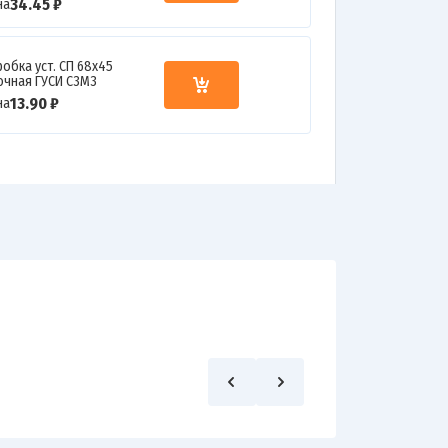
34.45 ₽
на
робка уст. СП 68х45
очная ГУСИ С3М3
13.90 ₽
на