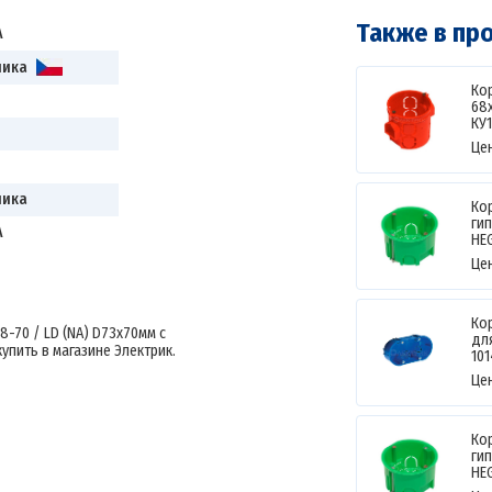
Также в пр
A
лика
Ко
68
КУ1
Це
лика
Ко
гип
A
HE
Це
Ко
-70 / LD (NA) D73х70мм с
дл
упить в магазине Электрик.
10
Це
Ко
гип
HE