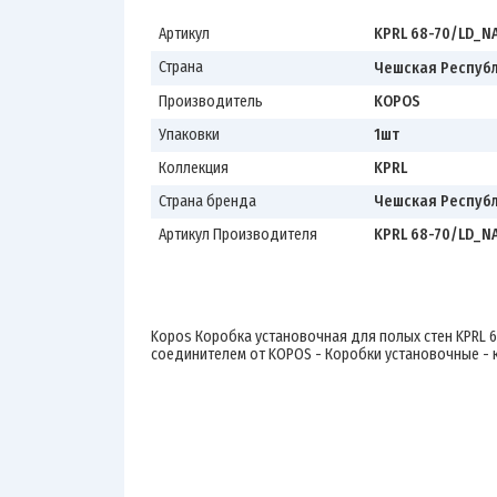
Артикул
KPRL 68-70/LD_N
Страна
Чешская Респуб
Производитель
KOPOS
Упаковки
1шт
Коллекция
KPRL
Страна бренда
Чешская Респуб
Артикул Производителя
KPRL 68-70/LD_N
Kopos Коробка установочная для полых стен KPRL 68
соединителем от KOPOS - Коробки установочные - к