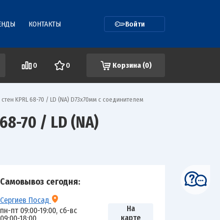
ЕНДЫ
КОНТАКТЫ
Войти
0
0
Корзина (
0
)
стен KPRL 68-70 / LD (NA) D73х70мм с соединителем
-70 / LD (NA)
Самовывоз сегодня:
Сергиев Посад
На
пн-пт 09:00-19:00, сб-вс
карте
09:00-18:00