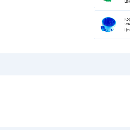
Це
Ко
бл
Це