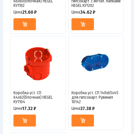
68х60(блочная) HEGEL
гипсокарт. с метал. лапками
КУ1102
HEGEL КУ1202
21.60 ₽
34.62 ₽
Цена
Цена
Коробка уст. СП
Коробка уст. СП 140х65х45
64х62(блочная) HEGEL
для гипсокарт. Рувинил
КУ1104
10142
17.32 ₽
37.38 ₽
Цена
Цена