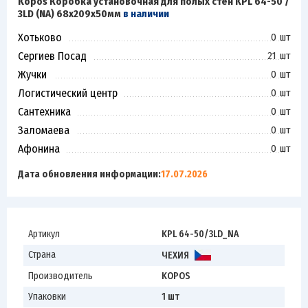
Kopos Коробка установочная для полых стен KPL 64-50 /
3LD (NA) 68х209х50мм
в наличии
Хотьково
0 шт
Сергиев Посад
21 шт
Жучки
0 шт
Логистический центр
0 шт
Сантехника
0 шт
Заломаева
0 шт
Афонина
0 шт
Дата обновления информации:
17.07.2026
Артикул
KPL 64-50/3LD_NA
Страна
ЧЕХИЯ
Производитель
KOPOS
Упаковки
1 шт