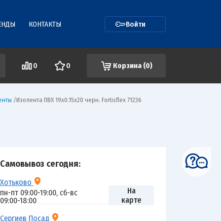
ЕНДЫ
КОНТАКТЫ
Войти
0
0
Корзина (
0
)
енты
/
Изолента ПВХ 19х0.15х20 черн. Fortisflex 71236
Самовывоз сегодня:
Хотьково
На
пн-пт 09:00-19:00, сб-вс
карте
09:00-18:00
Сергиев Посад