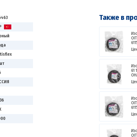
Также в пр
6463
Р
Изо
рный
OI
611
ода
Це
tisflex
 шт
Изо
61 
5
ОН
ССИЯ
Це
Изо
36
OI
611
Х
Це
000
Изо
OI