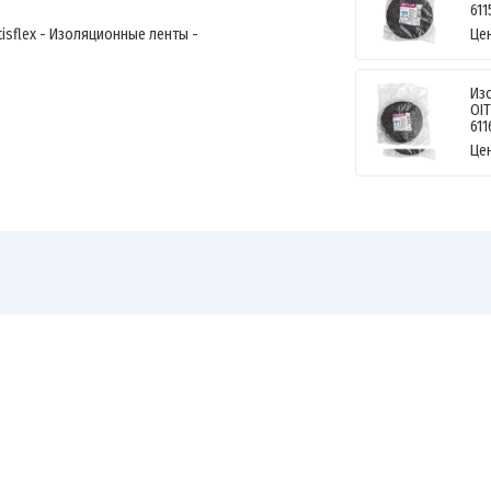
61
rtisflex - Изоляционные ленты -
Це
Из
OI
611
Це