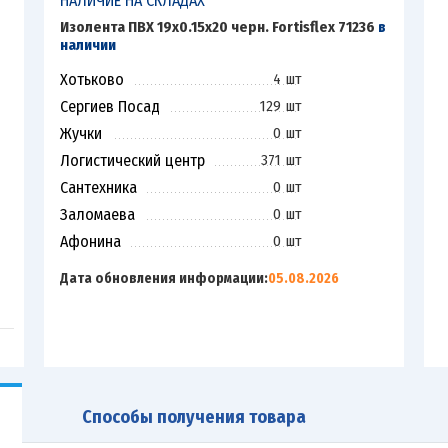
НАЛИЧИЕ НА СКЛАДАХ
Изолента ПВХ 19х0.15х20 черн. Fortisflex 71236
в
наличии
Хотьково
4 шт
Сергиев Посад
129 шт
Жучки
0 шт
Логистический центр
371 шт
Сантехника
0 шт
Заломаева
0 шт
Афонина
0 шт
Дата обновления информации:
05.08.2026
Способы получения товара