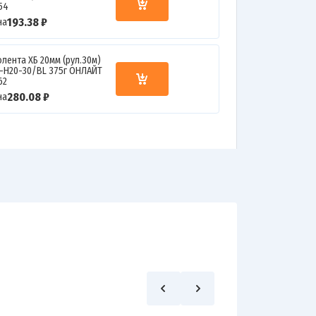
154
193.38 ₽
на
олента ХБ 20мм (рул.30м)
T-H20-30/BL 375г ОНЛАЙТ
62
280.08 ₽
на