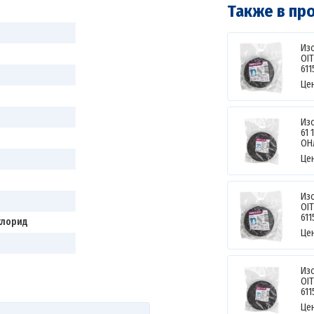
Также в пр
Изо
OI
611
Це
Изо
61 
ОН
Це
Изо
OI
611
хлорид
Це
Изо
OI
61
Це