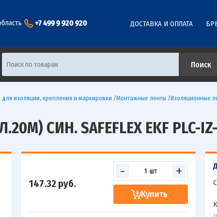
+7 499 9 920 920
область
ДОСТАВКА И ОПЛАТА
БР
 для изоляции, крепления и маркировки
/
Монтажные ленты
/
Изоляционные л
.20М) СИН. SAFEFLEX EKF PLC-IZ-
-
+
147.32
руб.
С
Купить
К