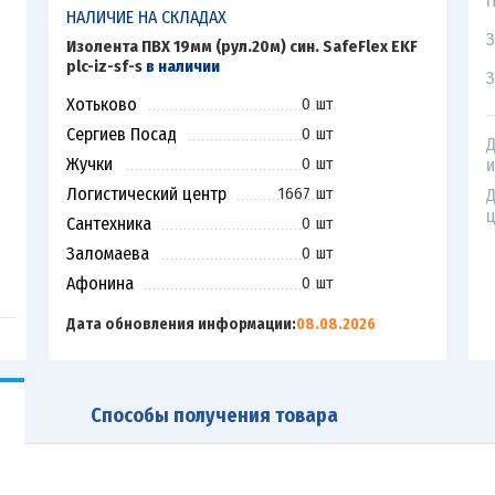
П
НАЛИЧИЕ НА СКЛАДАХ
З
Изолента ПВХ 19мм (рул.20м) син. SafeFlex EKF
plc-iz-sf-s
в наличии
З
Хотьково
0 шт
Сергиев Посад
0 шт
Д
Жучки
0 шт
и
Логистический центр
1667 шт
Д
ц
Сантехника
0 шт
Заломаева
0 шт
Афонина
0 шт
Дата обновления информации:
08.08.2026
Способы получения товара