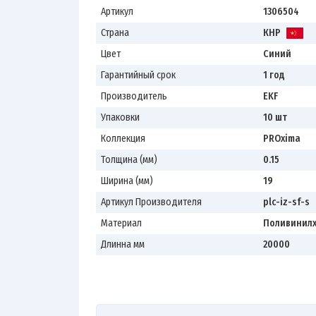
Артикул
1306504
Страна
КНР
Цвет
Синий
Гарантийный срок
1 год
Производитель
EKF
Упаковки
10 шт
Коллекция
PROxima
Толщина (мм)
0.15
Ширина (мм)
19
Артикул Производителя
plc-iz-sf-s
Материал
Поливинил
Длинна мм
20000