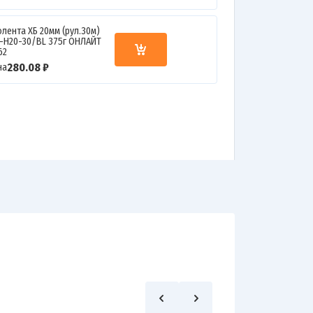
олента ХБ 20мм (рул.30м)
T-H20-30/BL 375г ОНЛАЙТ
62
280.08 ₽
на