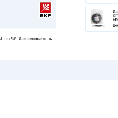
Из
OI
611
Це
-sf-s от EKF - Изоляционные ленты -