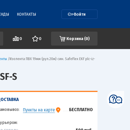
ЕНДЫ
КОНТАКТЫ
Войти
0
0
Корзина (
0
)
енты
/
Изолента ПВХ 19мм (рул.20м) син. SafeFlex EKF plc-iz-
SF-S
ДОСТАВКА
амовывоз:
БЕСПЛАТНО
Пункты на карте
урьером: