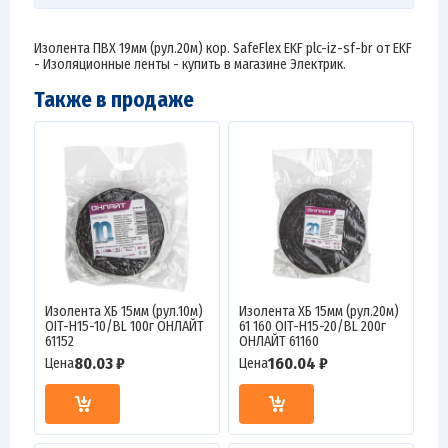
Изолента ПВХ 19мм (рул.20м) кор. SafeFlex EKF plc-iz-sf-br от EKF
- Изоляционные ленты - купить в магазине Электрик.
Также в продаже
Изолента ХБ 15мм (рул.10м)
Изолента ХБ 15мм (рул.20м)
OIT-H15-10/BL 100г ОНЛАЙТ
61 160 OIT-H15-20/BL 200г
61152
ОНЛАЙТ 61160
80.03 ₽
160.04 ₽
Цена
Цена