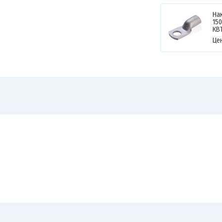
На
150
КВ
Це