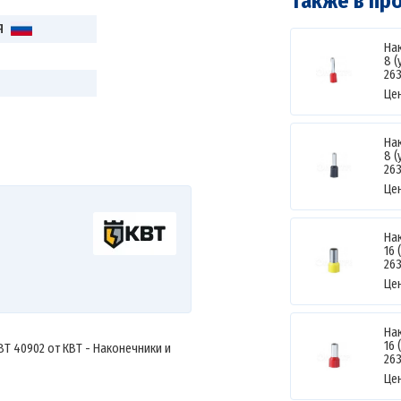
Также в пр
Я
На
8 
26
Це
На
8 
26
Це
На
16 
26
Це
На
16 
Т 40902 от КВТ - Наконечники и
26
Це