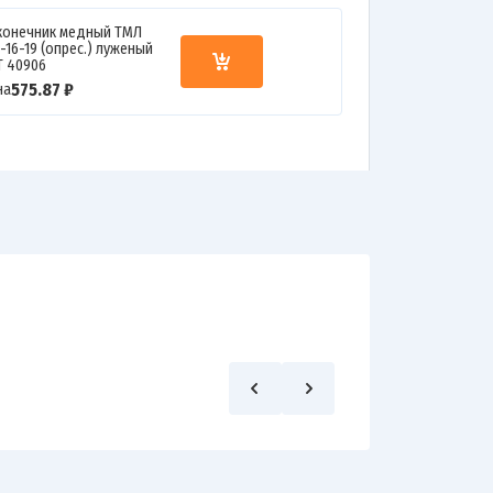
конечник медный ТМЛ
-16-19 (опрес.) луженый
Т 40906
575.87 ₽
на