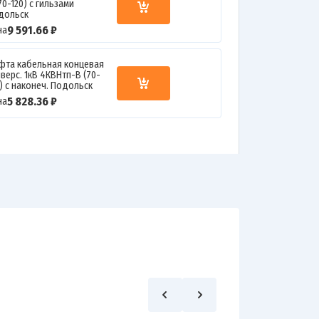
70-120) с гильзами
дольск
9 591.66 ₽
на
фта кабельная концевая
верс. 1кВ 4КВНтп-В (70-
0) с наконеч. Подольск
5 828.36 ₽
на