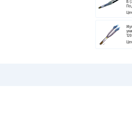
В (
По
Це
Му
уни
12
Це