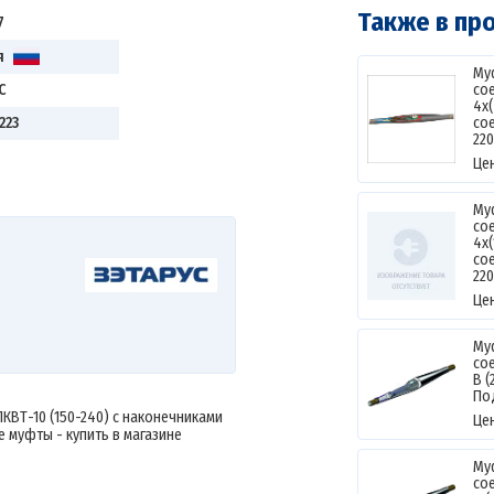
Также в пр
7
я
Му
С
со
4х
223
со
220
Це
Му
со
4х
со
22
Це
Му
со
В (
По
ПКВТ-10 (150-240) с наконечниками
Це
е муфты - купить в магазине
Му
со