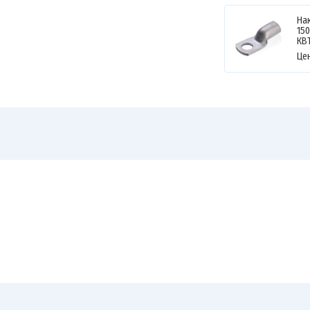
На
150
КВ
Це