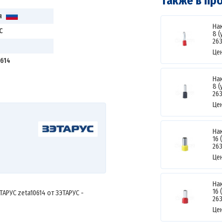
Также в пр
я
На
С
8 
26
Це
614
На
8 
26
Це
На
16 
26
Це
На
16 
ТАРУС zeta10614 от ЗЭТАРУС -
26
Це