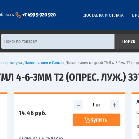
+7 499 9 920 920
область
ДОСТАВКА И ОПЛАТА
БР
ая арматура
/
Наконечники и Гильзы
/
Наконечник медный ТМЛ 4-6-3мм Т2 (опре
 4-6-3ММ Т2 (ОПРЕС. ЛУЖ.) ЗЭ
-
+
14.46
руб.
С
Купить
К
П