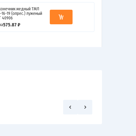
конечник медный ТМЛ
-16-19 (опрес.) луженый
Т 40906
575.87 ₽
на