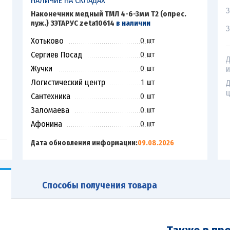
НАЛИЧИЕ НА СКЛАДАХ
З
Наконечник медный ТМЛ 4-6-3мм Т2 (опрес.
луж.) ЗЭТАРУС zeta10614
в наличии
З
Хотьково
0 шт
Сергиев Посад
0 шт
Д
Жучки
0 шт
и
Логистический центр
1 шт
Д
ц
Сантехника
0 шт
Заломаева
0 шт
Афонина
0 шт
Дата обновления информации:
09.08.2026
Способы получения товара