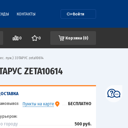
ЕНДЫ
КОНТАКТЫ
Войти
0
0
Корзина (
0
)
с. луж.) ЗЭТАРУС zeta10614
ТАРУС ZETA10614
ДОСТАВКА
амовывоз:
БЕСПЛАТНО
Пункты на карте
урьером:
о городу
500 руб.