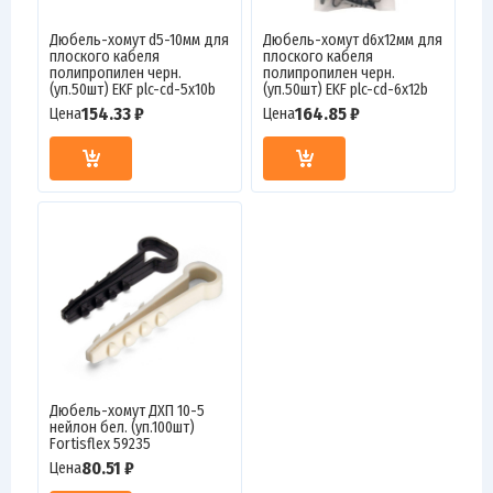
Дюбель-хомут d5-10мм для
Дюбель-хомут d6х12мм для
плоского кабеля
плоского кабеля
полипропилен черн.
полипропилен черн.
(уп.50шт) EKF plc-cd-5x10b
(уп.50шт) EKF plc-cd-6x12b
154.33 ₽
164.85 ₽
Цена
Цена
Дюбель-хомут ДХП 10-5
нейлон бел. (уп.100шт)
Fortisflex 59235
80.51 ₽
Цена