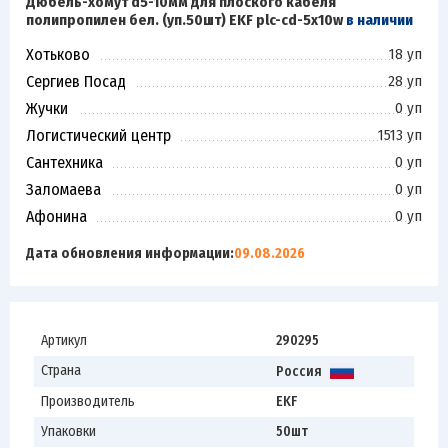
Дюбель-хомут d5-10мм для плоского кабеля
полипропилен бел. (уп.50шт) EKF plc-cd-5x10w
в наличии
Хотьково
18 уп
Сергиев Посад
28 уп
Жучки
0 уп
Логистический центр
1513 уп
Сантехника
0 уп
Заломаева
0 уп
Афонина
0 уп
Дата обновления информации:
09.08.2026
Артикул
290295
Страна
Россия
Производитель
EKF
Упаковки
50шт