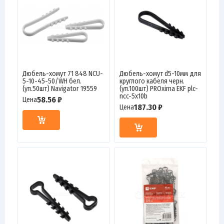
Дюбель-хомут 71 848 NCU-
Дюбель-хомут d5-10мм для
5-10-45-50/WH бел.
круглого кабеля черн.
(уп.50шт) Navigator 19559
(уп.100шт) PROxima EKF plc-
ncc-5x10b
58.56 ₽
Цена
187.30 ₽
Цена