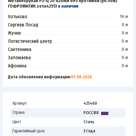
Металлорукав Р3-Ц 20 d20мм без протяжки (уп.50м)
ГОФРОМАТИК zeta42513
в наличии
Хотьково
16 м
Сергиев Посад
0 м
Жучки
0 м
Логистический центр
0 м
Сантехника
0 м
Заломаева
0 м
Афонина
0 м
Дата обновления информации:
01.08.2026
Артикул
425460
Страна
РОССИЯ
Цвет
Сталь
Гарантийный срок
3 года