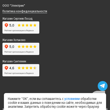
ООО "Электрик"
Политика конфиденциальности
Магазин Сергиев Посад
Магазин Хотьково
Магазин Сантехник
Нажмите “ОК”, если вы соглашаетесь с
условиями
обработки
cookie и ваших данных о поведении на сайте, необходимых для
Цены на сайте не являются офертой! Актуальные цены уточняйте у
аналитики. Запретить обработку cookie можете через браузер
менеджера после оформления заказа! Спасибо за понимание! Команда