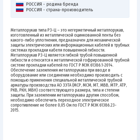
РОССИЯ - родина бренда
РОССИЯ - страна-производитель
Металлорукав типа Р3-Ц – это негерметичный металлорукав,
изготовленный из металлической оцинкованной ленты без
какого-либо уплотнения, предназначен для механической
защиты электрических или информационных кабелей в трубных
системах прокладки кабеля повышенной гибкости.
Металлорукав Р3-Ц является гибкой трубой повышенной
гибкости и относится к металлической гофрированной трубной
системе прокладки кабелей по ГОСТ Р МЭК 61386.1-2014.
Обеспечение заземления металлорукава при вводе в
оборудование или соединении необходимо производить с
помощью применения специальной металлической трубной
арматуры производства АО ЗЭТА (МСР, МСМ, МТ, МВВ, МТР, АТР,
РКВ, РКН, МВН) соответствующего размера, типа и степени
защиты. При заземлении металлорукава другим способом,
необходимо обеспечить переходное электрическое
сопротивление не более 0,05 Ом по ГОСТ Р МЭК 61386.23-
2015.