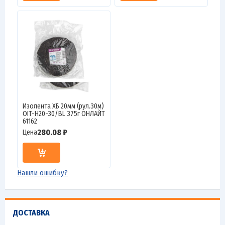
Изолента ХБ 20мм (рул.30м)
OIT-H20-30/BL 375г ОНЛАЙТ
61162
280.08 ₽
Цена
Нашли ошибку?
ДОСТАВКА