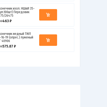
конечник изол. НШвИ 35-
(уп.100шт) Передовик
375/26475
463 ₽
на
конечник медный ТМЛ
-16-19 (опрес.) луженый
Т 40906
575.87 ₽
на