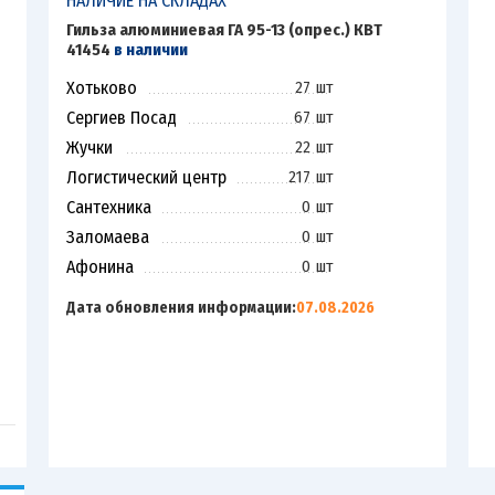
НАЛИЧИЕ НА СКЛАДАХ
Гильза алюминиевая ГА 95-13 (опрес.) КВТ
41454
в наличии
Хотьково
27 шт
Сергиев Посад
67 шт
Жучки
22 шт
Логистический центр
217 шт
Сантехника
0 шт
Заломаева
0 шт
Афонина
0 шт
Дата обновления информации:
07.08.2026