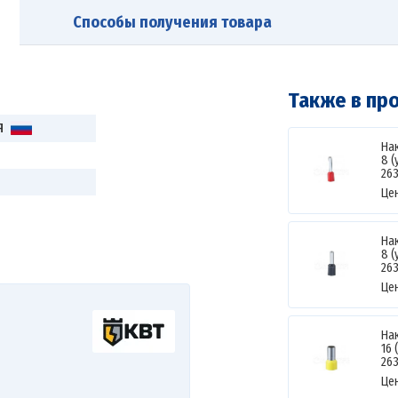
Способы получения товара
Также в пр
Я
На
8 
26
Це
На
8 
26
Це
На
16 
26
Це