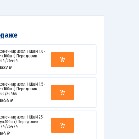
одаже
конечник изол. НШвИ 1.0-
(уп.100шт) Передовик
364/26464
37 ₽
на
конечник изол. НШвИ 1.5-
(уп.100шт) Передовик
366/26466
44 ₽
на
конечник изол. НШвИ 25-
(уп.100шт) Передовик
374/26474
4 ₽
на