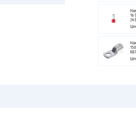
На
16 
26
Це
На
150
КВ
Це