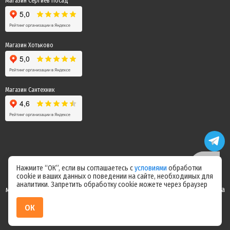
Магазин Сергиев Посад
Магазин Хотьково
Магазин Сантехник
Нажмите “ОК”, если вы соглашаетесь с
условиями
обработки
cookie и ваших данных о поведении на сайте, необходимых для
Цены на сайте не являются офертой! Актуальные цены уточняйте у
аналитики. Запретить обработку cookie можете через браузер
менеджера после оформления заказа! Спасибо за понимание! Команда
магазина "Электрик"
ОК
ИП Ерепилов Дмитрий Юрьевич / ИНН 504216004070