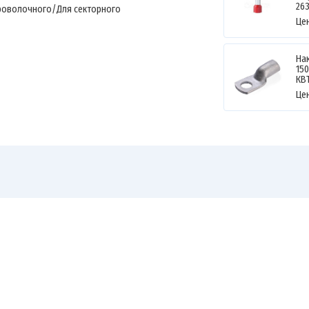
26
роволочного/Для секторного
Це
На
150
КВ
Це