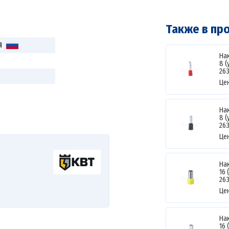
Также в пр
Я
На
8 
26
Це
На
8 
26
Це
На
16 
26
Це
На
16 