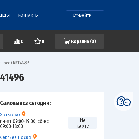
ЕНДЫ
КОНТАКТЫ
Войти
0
0
Корзина (
0
)
прес.) КВТ 41496
41496
Самовывоз сегодня:
Хотьково
На
пн-пт 09:00-19:00, сб-вс
карте
09:00-18:00
Сергиев Посад