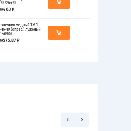
375/26475
463 ₽
на
конечник медный ТМЛ
-16-19 (опрес.) луженый
Т 40906
575.87 ₽
на