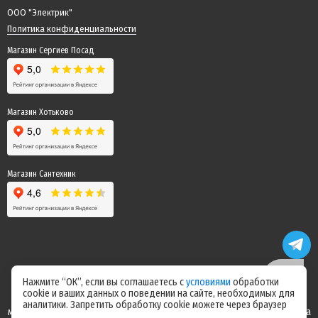
ООО "Электрик"
Политика конфиденциальности
Магазин Сергиев Посад
Магазин Хотьково
Магазин Сантехник
Нажмите “ОК”, если вы соглашаетесь с
условиями
обработки
cookie и ваших данных о поведении на сайте, необходимых для
Цены на сайте не являются офертой! Актуальные цены уточняйте у
аналитики. Запретить обработку cookie можете через браузер
менеджера после оформления заказа! Спасибо за понимание! Команда