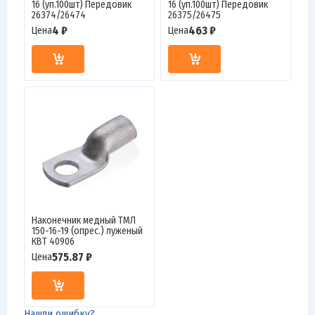
16 (уп.100шт) Передовик
16 (уп.100шт) Передовик
26374/26474
26375/26475
4 ₽
463 ₽
Цена
Цена
Наконечник медный ТМЛ
150-16-19 (опрес.) луженый
КВТ 40906
575.87 ₽
Цена
Нашли ошибку?