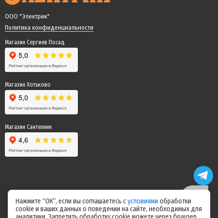
ООО "Электрик"
Политика конфиденциальности
Магазин Сергиев Посад
Магазин Хотьково
Магазин Сантехник
Нажмите “ОК”, если вы соглашаетесь с
условиями
обработки
cookie и ваших данных о поведении на сайте, необходимых для
Цены на сайте не являются офертой! Актуальные цены уточняйте у
аналитики. Запретить обработку cookie можете через браузер