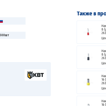
Также в пр
На
8 
26
 500шт
Це
На
8 
26
Це
На
16 
26
Це
На
16 