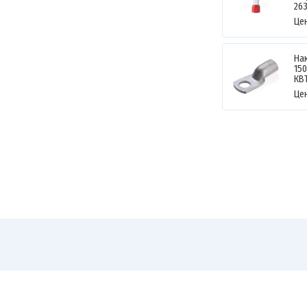
26
Це
На
150
КВ
Це