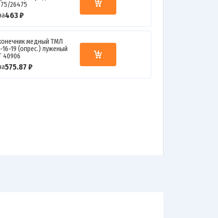
375/26475
463 ₽
на
конечник медный ТМЛ
-16-19 (опрес.) луженый
Т 40906
575.87 ₽
на