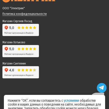
ООО "Электрик"
Политика конфиденциальности
Магазин Сергиев Посад
Магазин Хотьково
Магазин Сантехник
Нажмите “ОК”, если вы соглашаетесь с
условиями
обработки
cookie и ваших данных о поведении на сайте, необходимых для
Цены на сайте не являются офертой! Актуальные цены уточняйте у
аналитики. Запретить обработку cookie можете через браузер