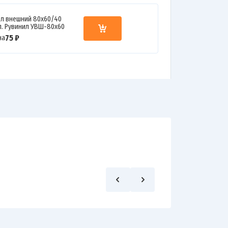
ол внешний 80х60/40
л. Рувинил УВШ-80х60
75 ₽
на