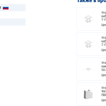
Также в пр
Я
Уг
ка
Т-П
Це
Уг
ка
Т-П
Це
Уг
кан
50.
Це
Уг
90г
ПВ
Це