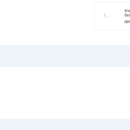
Уг
бе
Це