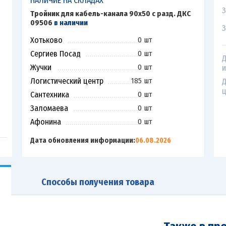
НАЛИЧИЕ НА СКЛАДАХ
З
Тройник для кабель-канала 90х50 с разд. ДКС
09506
в наличии
З
Хотьково
0 шт
Сергиев Посад
0 шт
Д
Жучки
0 шт
и
Логистический центр
185 шт
Д
ц
Сантехника
0 шт
Заломаева
0 шт
Афонина
0 шт
Дата обновления информации:
06.08.2026
Способы получения товара