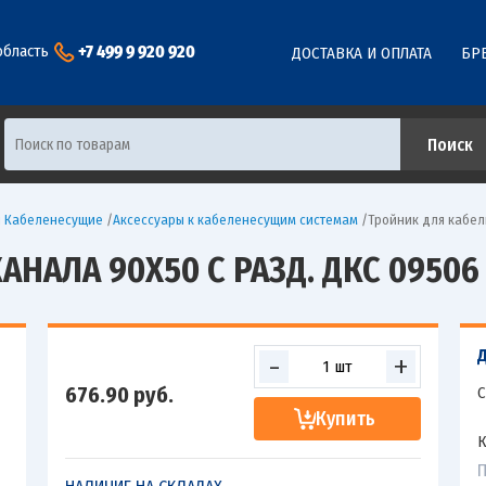
+7 499 9 920 920
область
ДОСТАВКА И ОПЛАТА
БР
ы Кабеленесущие
/
Аксессуары к кабеленесущим системам
/
Тройник для кабел
НАЛА 90Х50 С РАЗД. ДКС 09506
-
+
676.90
руб.
С
Купить
К
П