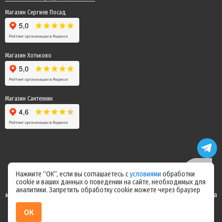
Магазин Сергиев Посад
Магазин Хотьково
Магазин Сантехник
Нажмите “ОК”, если вы соглашаетесь с
условиями
обработки
cookie и ваших данных о поведении на сайте, необходимых для
Цены на сайте не являются офертой! Актуальные цены уточняйте у
аналитики. Запретить обработку cookie можете через браузер
менеджера после оформления заказа! Спасибо за понимание! Команда
магазина "Электрик"
ОК
ИП Ерепилов Дмитрий Юрьевич / ИНН 504216004070