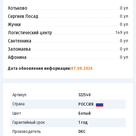
Хотьково
0 уп
Сергиев Посад
0 уп
Жучки
0 уп
Логистический центр
149 уп
Сантехника
0 уп
Заломаева
0 уп
Афонина
0 уп
Дата обновления информации:
07.08.2026
Артикул
322540
Страна
РОССИЯ
Цвет
Белый
Гарантийный срок
1 год
Производитель
DKC