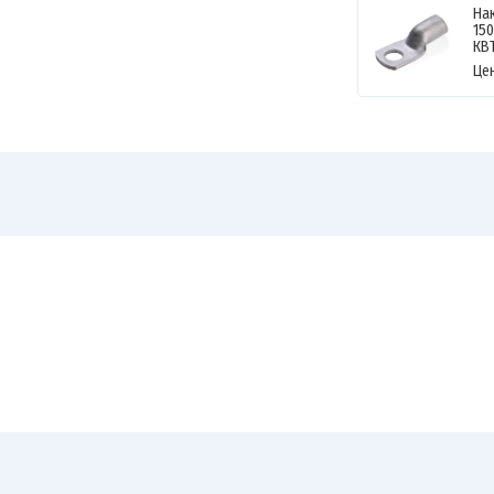
На
150
КВ
Це