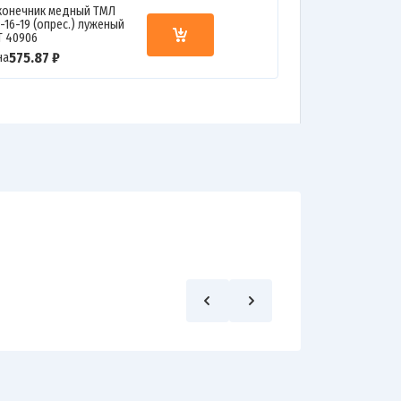
конечник медный ТМЛ
-16-19 (опрес.) луженый
Т 40906
575.87 ₽
на