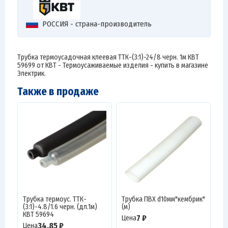
РОССИЯ - страна-производитель
Трубка термоусадочная клеевая ТТК-(3:1)-24/8 черн. 1м КВТ
59699 от КВТ - Термоусаживаемые изделия - купить в магазине
Электрик.
Также в продаже
Трубка термоус. ТТК-
Трубка ПВХ d10мм"кембрик"
(3:1)-4.8/1.6 черн. (дл.1м)
(м)
КВТ 59694
7 ₽
Цена
34.85 ₽
Цена