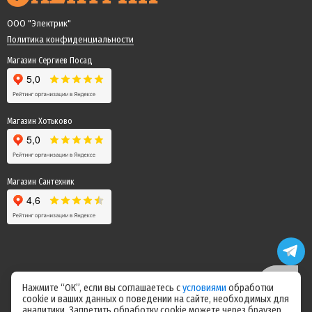
ООО "Электрик"
Политика конфиденциальности
Магазин Сергиев Посад
Магазин Хотьково
Магазин Сантехник
Нажмите “ОК”, если вы соглашаетесь с
условиями
обработки
cookie и ваших данных о поведении на сайте, необходимых для
Цены на сайте не являются офертой! Актуальные цены уточняйте у
аналитики. Запретить обработку cookie можете через браузер