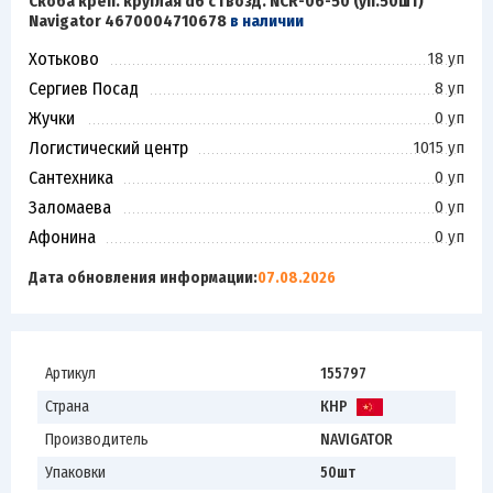
Скоба креп. круглая d6 с гвозд. NCR-06-50 (уп.50шт)
Navigator 4670004710678
в наличии
Хотьково
18 уп
Сергиев Посад
8 уп
Жучки
0 уп
Логистический центр
1015 уп
Сантехника
0 уп
Заломаева
0 уп
Афонина
0 уп
Дата обновления информации:
07.08.2026
Артикул
155797
Страна
КНР
Производитель
NAVIGATOR
Упаковки
50шт