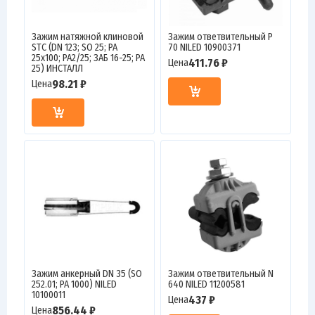
Зажим натяжной клиновой
Зажим ответвительный P
STC (DN 123; SO 25; PA
70 NILED 10900371
25х100; PA2/25; ЗАБ 16-25; PA
411.76 ₽
Цена
25) ИНСТАЛЛ
98.21 ₽
Цена
Зажим анкерный DN 35 (SO
Зажим ответвительный N
252.01; PA 1000) NILED
640 NILED 11200581
10100011
437 ₽
Цена
856.44 ₽
Цена