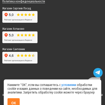
Политика конфиденциальности
Магазин Сергиев Посад
Магазин Хотьково
Магазин Сантехник
Нажмите “ОК”, если вы соглашаетесь с
условиями
обработки
cookie и ваших данных о поведении на сайте, необходимых для
Цены на сайте не являются офертой! Актуальные цены уточняйте у
аналитики. Запретить обработку cookie можете через браузер
менеджера после оформления заказа! Спасибо за понимание! Команда
магазина "Электрик"
ОК