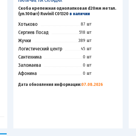
НАЛИЧИЕ НА СКЛАДАХ
Скоба крепежная однолапковая d20мм метал.
(уп.100шт) Ruvinil С01320
в наличии
Хотьково
87 шт
Сергиев Посад
518 шт
Жучки
389 шт
Логистический центр
45 шт
Сантехника
0 шт
Заломаева
0 шт
Афонина
0 шт
Дата обновления информации:
07.08.2026