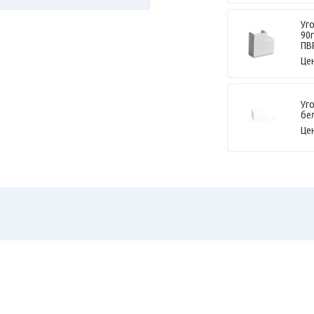
Уг
90г
ПВ
Це
Уг
бе
Це