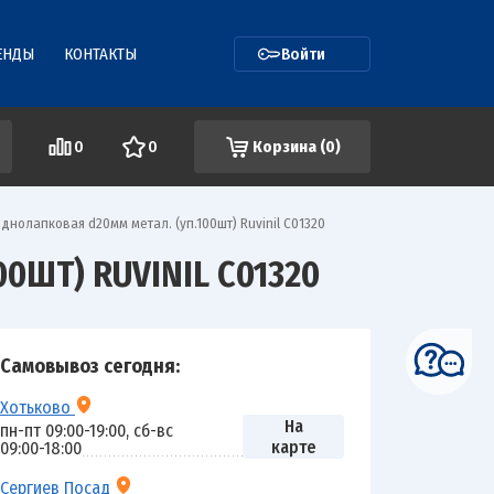
ЕНДЫ
КОНТАКТЫ
Войти
0
0
Корзина (
0
)
нолапковая d20мм метал. (уп.100шт) Ruvinil С01320
0ШТ) RUVINIL С01320
Самовывоз сегодня:
Хотьково
На
пн-пт 09:00-19:00, сб-вс
карте
09:00-18:00
Сергиев Посад