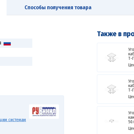
Способы получения товара
Также в пр
Я
Уг
ка
Т-П
Це
Уг
ка
Т-П
Це
Уг
кан
щим системам
50.
Це