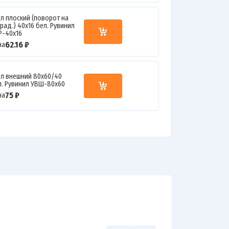
ол плоский (поворот на
рад.) 40х16 бел. Рувинил
Р-40х16
62.16 ₽
на
ол внешний 80х60/40
л. Рувинил УВШ-80х60
75 ₽
на