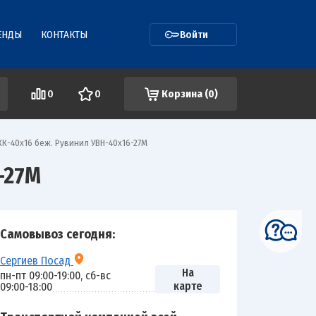
ЕНДЫ
КОНТАКТЫ
Войти
0
0
Корзина (
0
)
КК-40х16 беж. Рувинил УВН-40х16-27М
-27М
Самовывоз сегодня:
Сергиев Посад
На
пн-пт 09:00-19:00, сб-вс
карте
09:00-18:00