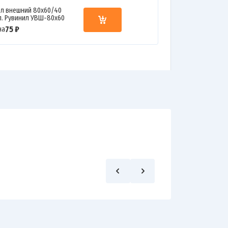
ол внешний 80х60/40
л. Рувинил УВШ-80х60
75 ₽
на