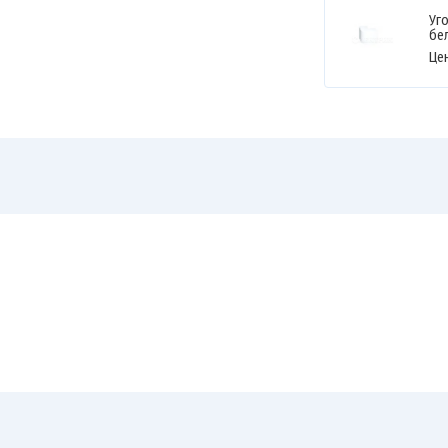
Уг
бе
Це