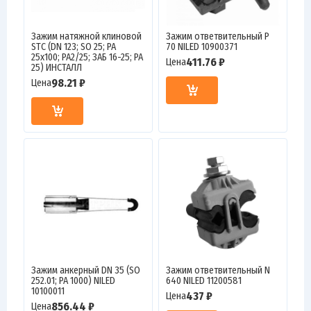
Зажим натяжной клиновой
Зажим ответвительный P
STC (DN 123; SO 25; PA
70 NILED 10900371
25х100; PA2/25; ЗАБ 16-25; PA
411.76 ₽
Цена
25) ИНСТАЛЛ
98.21 ₽
Цена
Зажим анкерный DN 35 (SO
Зажим ответвительный N
252.01; PA 1000) NILED
640 NILED 11200581
10100011
437 ₽
Цена
856.44 ₽
Цена