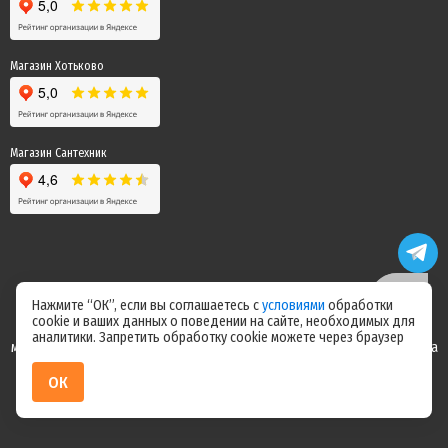
Магазин Хотьково
Магазин Сантехник
Нажмите “ОК”, если вы соглашаетесь с
условиями
обработки
cookie и ваших данных о поведении на сайте, необходимых для
Цены на сайте не являются офертой! Актуальные цены уточняйте у
аналитики. Запретить обработку cookie можете через браузер
менеджера после оформления заказа! Спасибо за понимание! Команда
магазина "Электрик"
ОК
ИП Ерепилов Дмитрий Юрьевич / ИНН 504216004070