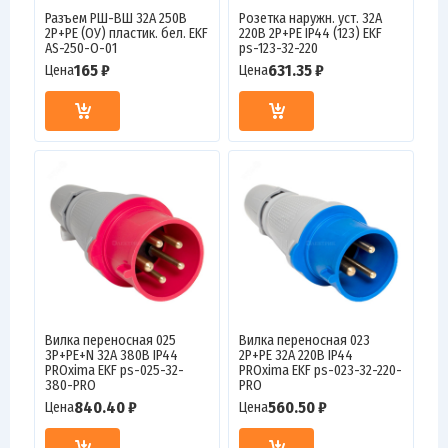
Разъем РШ-ВШ 32А 250В
Розетка наружн. уст. 32А
2P+PE (ОУ) пластик. бел. EKF
220В 2P+РЕ IP44 (123) EKF
AS-250-O-01
ps-123-32-220
165 ₽
631.35 ₽
Цена
Цена
Вилка переносная 025
Вилка переносная 023
3Р+РЕ+N 32А 380В IP44
2Р+РЕ 32А 220В IP44
PROxima EKF ps-025-32-
PROxima EKF ps-023-32-220-
380-PRO
PRO
840.40 ₽
560.50 ₽
Цена
Цена