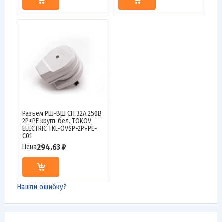
Разъем РШ-ВШ СП 32А 250В
2P+PE кругл. бел. TOKOV
ELECTRIC TKL-OVSP-2P+PE-
C01
294.63 ₽
Цена
Нашли ошибку?