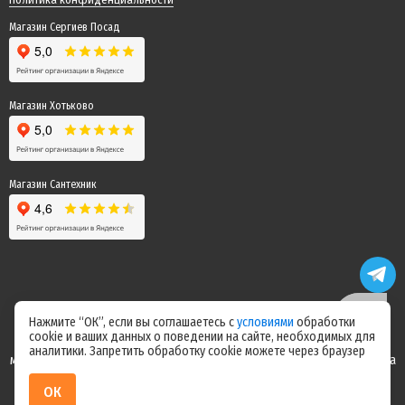
Магазин Сергиев Посад
Магазин Хотьково
Магазин Сантехник
Нажмите “ОК”, если вы соглашаетесь с
условиями
обработки
cookie и ваших данных о поведении на сайте, необходимых для
Цены на сайте не являются офертой! Актуальные цены уточняйте у
аналитики. Запретить обработку cookie можете через браузер
менеджера после оформления заказа! Спасибо за понимание! Команда
магазина "Электрик"
ОК
ИП Ерепилов Дмитрий Юрьевич / ИНН 504216004070