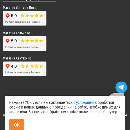
Магазин Сергиев Посад
Магазин Хотьково
Магазин Сантехник
Нажмите “ОК”, если вы соглашаетесь с
условиями
обработки
cookie и ваших данных о поведении на сайте, необходимых для
Цены на сайте не являются офертой! Актуальные цены уточняйте у
аналитики. Запретить обработку cookie можете через браузер
менеджера после оформления заказа! Спасибо за понимание! Команда
магазина "Электрик"
ОК
ИП Ерепилов Дмитрий Юрьевич / ИНН 504216004070